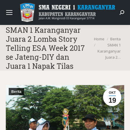
Sear
SMAN 1 Karanganyar
Juara 2 Lomba Story
You are here:
Home
Berita
SMAN 1
Telling ESA Week 2017
Karanganyar
se Jateng-DIY dan
Juara 2…
Juara 1 Napak Tilas
Berita
OKT
19