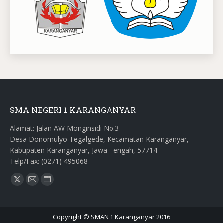
SMA NEGERI 1 KARANGANYAR
Alamat: Jalan AW Monginsidi No.3
Desa Donomulyo Tegalgede, Kecamatan Karanganyar,
Kabupaten Karanganyar, Jawa Tengah, 57714
Telp/Fax: (0271) 495068
Find us on:
X
Mail
Website
page
page
page
opens
opens
opens
Copyright © SMAN 1 Karanganyar 2016