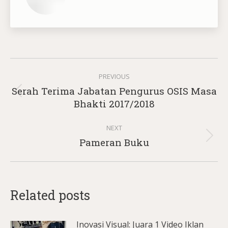
Post
PREVIOUS
navigation
Serah Terima Jabatan Pengurus OSIS Masa
Previous
Bhakti 2017/2018
post:
NEXT
Next
Pameran Buku
post:
Related posts
Inovasi Visual: Juara 1 Video Iklan