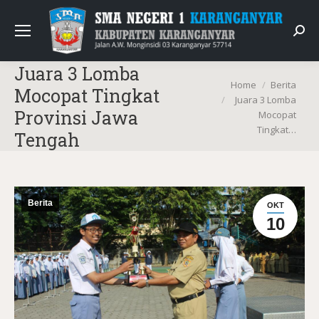
Sear
Juara 3 Lomba
You are here:
Home
Berita
Mocopat Tingkat
Juara 3 Lomba
Provinsi Jawa
Mocopat
Tingkat…
Tengah
Berita
OKT
10