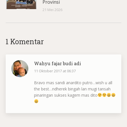
Provinsi
21 Mei 2026
1 Komentar
Wahyu fajar budi adi
says:
11 Oktober 2017 at 06:37
Bravo mas sandi anardito putro…wish u all
the best…ndherek bingah lan mugi tansah
pinaringan sukses kagem mas dito