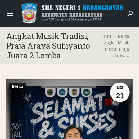
Sear
Angkat Musik Tradisi,
You are here:
Home
Berita
Angkat Musik
Praja Araya Subiyanto
Tradisi, Praja
Juara 2 Lomba
Araya…
Berita
MEI
21