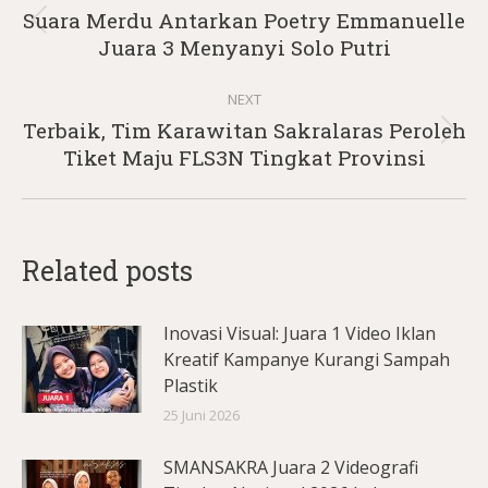
navigation
Suara Merdu Antarkan Poetry Emmanuelle
Previous
Juara 3 Menyanyi Solo Putri
post:
NEXT
Terbaik, Tim Karawitan Sakralaras Peroleh
Next
Tiket Maju FLS3N Tingkat Provinsi
post:
Related posts
Inovasi Visual: Juara 1 Video Iklan
Kreatif Kampanye Kurangi Sampah
Plastik
25 Juni 2026
SMANSAKRA Juara 2 Videografi