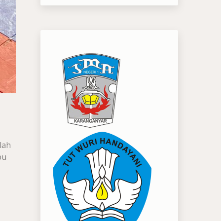
lah
pu