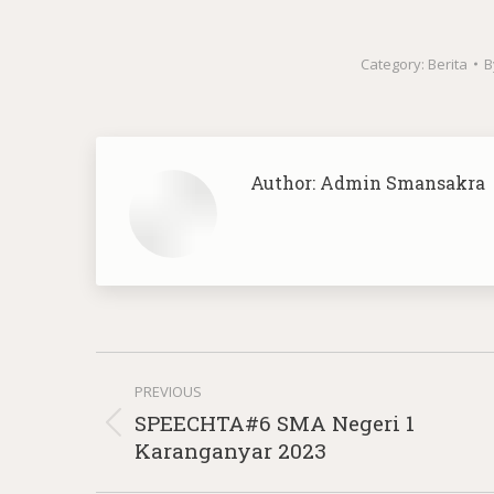
Category:
Berita
B
Author:
Admin Smansakra
Post
PREVIOUS
navigation
SPEECHTA#6 SMA Negeri 1
Previous
Karanganyar 2023
post: