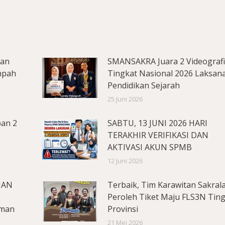
lan
SMANSAKRA Juara 2 Videograf
mpah
Tingkat Nasional 2026 Laksan
Pendidikan Sejarah
25 Juni 2026
pan 2
SABTU, 13 JUNI 2026 HARI
TERAKHIR VERIFIKASI DAN
AKTIVASI AKUN SPMB
12 Juni 2026
MAN
Terbaik, Tim Karawitan Sakral
Peroleh Tiket Maju FLS3N Tin
aman
Provinsi
21 Mei 2026