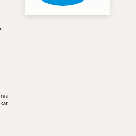
i
a
aras
gkat