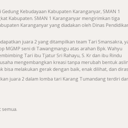
di Gedung Kebudayaan Kabupaten Karanganyar, SMAN 1
ngkat Kabupaten. SMAN 1 Karanganyar mengirimkan tiga
Kabupaten Karanganyar yang diadakan oleh Dinas Pendidika
apatkan juara 2 yang ditampilkan team Tari Smansakra, y
op MGMP seni di Tawangmangu atas arahan Bpk. Wahyu
embimbing Tari ibu Tjatur Sri Rahayu, S. Kr dan ibu Rindu
erusaha mengembangkan kreasi tanpa merubah bentuk aslin
isa melakukan gerak dengan baik, enak dilihat, dan diras
n juara 2 dalam lomba tari Karang Tumandang terdiri dari
t semua.