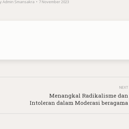
y
Admin Smansakra
7 November 2023
NEXT
Menangkal Radikalisme dan
Next
Intoleran dalam Moderasi beragama
post: