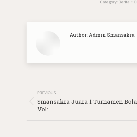
Category:
Berita
B
Author:
Admin Smansakra
Post
PREVIOUS
navigation
Smansakra Juara 1 Turnamen Bola
Previous
Voli
post: