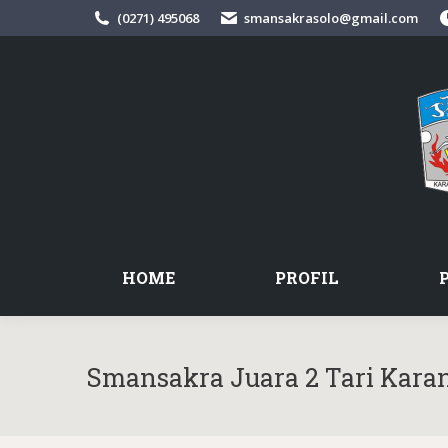
(0271) 495068
smansakrasolo@gmail.com
HOME
PROFIL
Smansakra Juara 2 Tari Kar