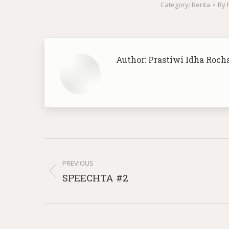
Category:
Berita
By
Author:
Prastiwi Idha Roch
Post
navigation
PREVIOUS
Previous
SPEECHTA #2
post: