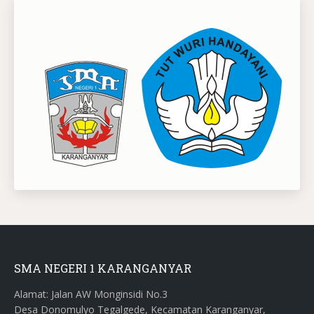
SMA NEGERI 1 KARANGANYAR
Alamat: Jalan AW Monginsidi No.3
Desa Donomulyo Tegalgede, Kecamatan Karanganyar,