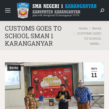
Sear
CUSTOMS GOES TO
You are here:
Home
Berita
CUSTOMS GOES
SCHOOL SMAN 1
TO SCHOOL
KARANGANYAR
SMAN…
Berita
NOV
11