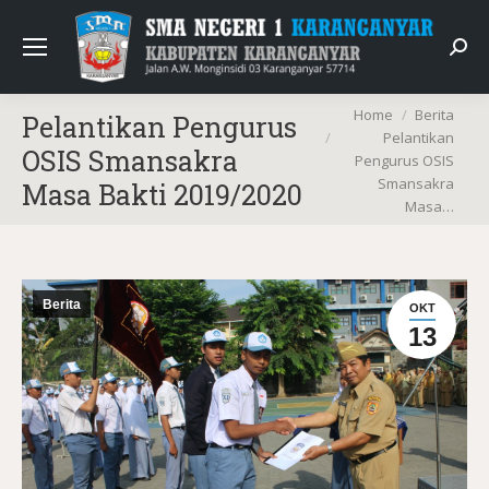
Sear
You are here:
Home
Berita
Pelantikan Pengurus
Pelantikan
OSIS Smansakra
Pengurus OSIS
Smansakra
Masa Bakti 2019/2020
Masa…
Berita
OKT
13