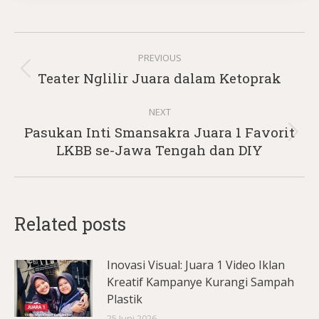
Post
PREVIOUS
navigation
Previous
Teater Nglilir Juara dalam Ketoprak
post:
NEXT
Pasukan Inti Smansakra Juara 1 Favorit
Next
LKBB se-Jawa Tengah dan DIY
post:
Related posts
Inovasi Visual: Juara 1 Video Iklan
Kreatif Kampanye Kurangi Sampah
Plastik
25 Juni 2026