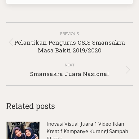
Post
PREVIOUS
navigation
Pelantikan Pengurus OSIS Smansakra
Previous
Masa Bakti 2019/2020
post:
NEXT
Next
Smansakra Juara Nasional
post:
Related posts
Inovasi Visual: Juara 1 Video Iklan
Kreatif Kampanye Kurangi Sampah
Plastik