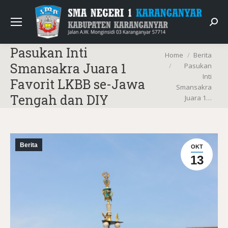
Sear
Pasukan Inti
You are here:
Home
Berita
Smansakra Juara 1
Pasukan
Inti
Favorit LKBB se-Jawa
Smansakra
Tengah dan DIY
Juara 1…
Berita
OKT
13