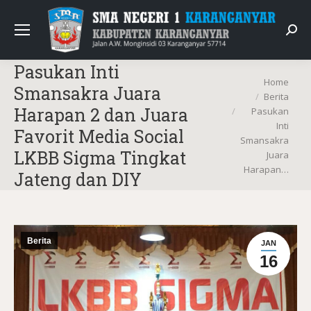
Sear
Pasukan Inti
You are here:
Home
Smansakra Juara
Berita
Harapan 2 dan Juara
Pasukan
Inti
Favorit Media Social
Smansakra
LKBB Sigma Tingkat
Juara
Harapan…
Jateng dan DIY
Berita
JAN
16