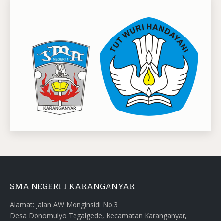
SMA NEGERI 1 KARANGANYAR
Alamat: Jalan AW Monginsidi No.3
Desa Donomulyo Tegalgede, Kecamatan Karanganyar,