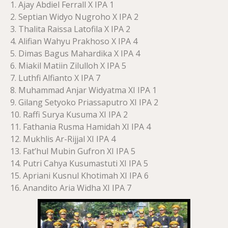
1. Ajay Abdiel Ferrall X IPA 1
2. Septian Widyo Nugroho X IPA 2
3. Thalita Raissa Latofila X IPA 2
4. Alifian Wahyu Prakhoso X IPA 4
5. Dimas Bagus Mahardika X IPA 4
6. Miakil Matiin Zilulloh X IPA 5
7. Luthfi Alfianto X IPA 7
8. Muhammad Anjar Widyatma XI IPA 1
9. Gilang Setyoko Priassaputro XI IPA 2
10. Raffi Surya Kusuma XI IPA 2
11. Fathania Rusma Hamidah XI IPA 4
12. Mukhlis Ar-Rijjal XI IPA 4
13. Fat’hul Mubin Gufron XI IPA 5
14. Putri Cahya Kusumastuti XI IPA 5
15. Apriani Kusnul Khotimah XI IPA 6
16. Anandito Aria Widha XI IPA 7