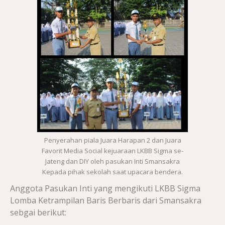
Penyerahan piala Juara Harapan 2 dan Juara
Favorit Media Social kejuaraan LKBB Sigma se-
Jateng dan DIY oleh pasukan Inti Smansakra
Kepada pihak sekolah saat upacara bendera.
Anggota Pasukan Inti yang mengikuti LKBB Sigma
Lomba Ketrampilan Baris Berbaris dari Smansakra
sebgai berikut: