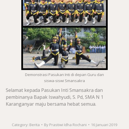
Demonstrasi Pasukan Inti di depan Guru dan
siswa-siswi Smansakra
Selamat kepada Pasukan Inti Smansakra dan
pembinanya Bapak Iswahyudi, S. Pd, SMA N 1
Karanganyar maju bersama hebat semua.
Category:
Berita
By
Prastiwi Idha Rochani
16 Januari 2019