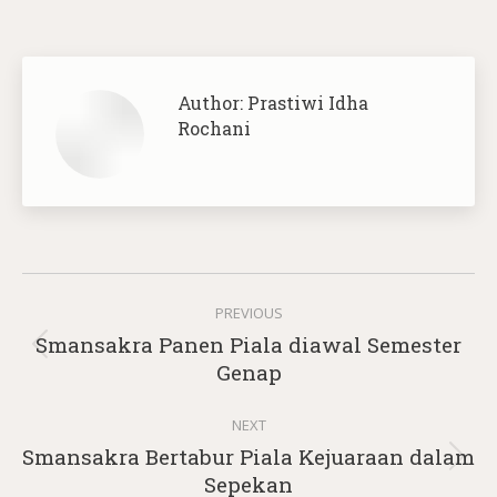
Author:
Prastiwi Idha
Rochani
Post
PREVIOUS
navigation
Smansakra Panen Piala diawal Semester
Previous
Genap
post:
NEXT
Smansakra Bertabur Piala Kejuaraan dalam
Next
Sepekan
post: