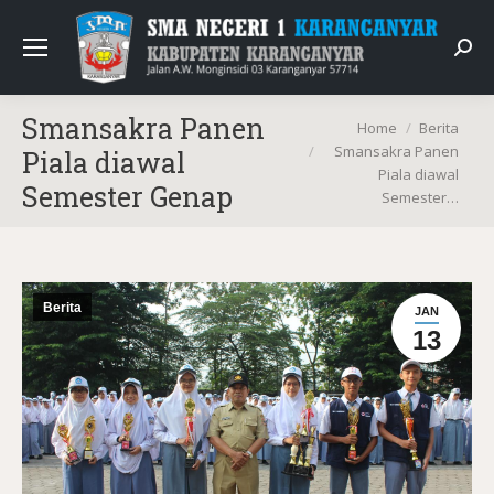
Sear
Smansakra Panen
You are here:
Home
Berita
Smansakra Panen
Piala diawal
Piala diawal
Semester Genap
Semester…
Berita
JAN
13