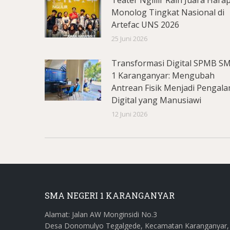
Teater Nglilir Raih Juara Hara
Monolog Tingkat Nasional di
Artefac UNS 2026
25 Juni 2026
Transformasi Digital SPMB S
1 Karanganyar: Mengubah
Antrean Fisik Menjadi Pengal
Digital yang Manusiawi
12 Juni 2026
SMA NEGERI 1 KARANGANYAR
Alamat: Jalan AW Monginsidi No.3
Desa Donomulyo Tegalgede, Kecamatan Karanganyar,