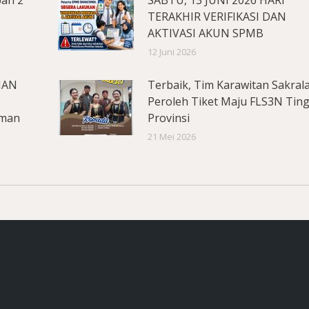
pan 2
SABTU, 13 JUNI 2026 HARI
TERAKHIR VERIFIKASI DAN
AKTIVASI AKUN SPMB
12 Juni 2026
MAN
Terbaik, Tim Karawitan Sakral
Peroleh Tiket Maju FLS3N Tin
aman
Provinsi
21 Mei 2026