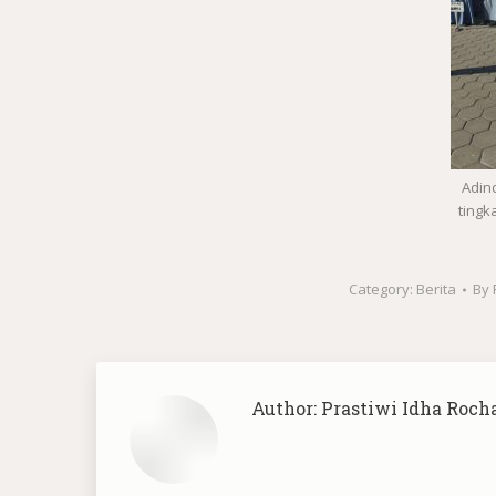
Adin
tingk
Category:
Berita
By
Author:
Prastiwi Idha Roch