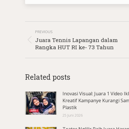
Post
PREVIOUS
navigation
Juara Tennis Lapangan dalam
Previous
Rangka HUT RI ke- 73 Tahun
post:
Related posts
Inovasi Visual: Juara 1 Video Ik
Kreatif Kampanye Kurangi Sa
Plastik
25 Juni 2026