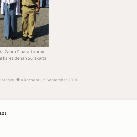
da Zahra F juara 1 karate
at karesidenan Surakarta
Prastiwi Idha Rochani
5 September 2018
ani