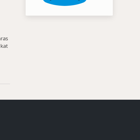
aras
gkat