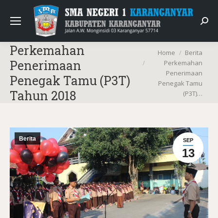
Sear
Perkemahan
You are here:
Home
Berita
Penerimaan
Perkemahan
Penerimaan
Penegak Tamu (P3T)
Penegak Tamu
Tahun 2018
(P3T)…
Berita
SEP
13