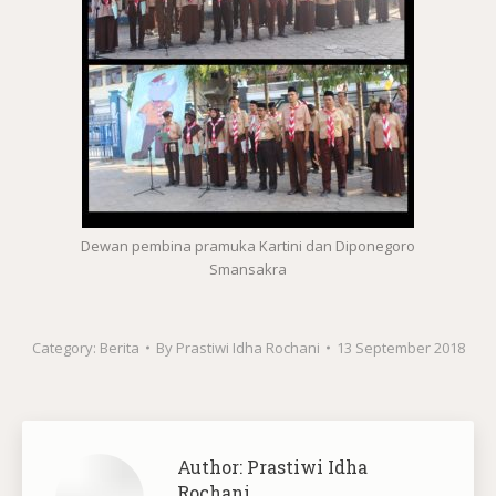
Dewan pembina pramuka Kartini dan Diponegoro
Smansakra
Category:
Berita
By
Prastiwi Idha Rochani
13 September 2018
Author:
Prastiwi Idha
Rochani