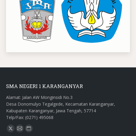
SMA NEGERI 1 KARANGANYAR
Alamat: Jalan AW Monginsidi No.3
Desa Donomulyo Tegalgede, Kecamatan Karanganyar,
Kabupaten Karanganyar, Jawa Tengah, 57714
Telp/Fax: (0271) 495068
Find us on:
X
Mail
Website