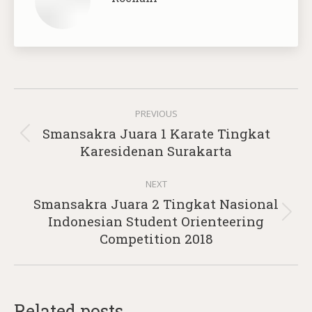
Post
PREVIOUS
navigation
Smansakra Juara 1 Karate Tingkat
Previous
Karesidenan Surakarta
post:
NEXT
Smansakra Juara 2 Tingkat Nasional
Next
Indonesian Student Orienteering
post:
Competition 2018
Related posts