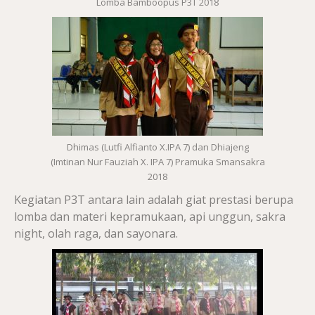
Lomba Bamboopus P3T 2018
Dhimas (Lutfi Alfianto X.IPA 7) dan Dhiajeng
(Imtinan Nur Fauziah X. IPA 7) Pramuka Smansakra
2018
Kegiatan P3T antara lain adalah giat prestasi berupa
lomba dan materi kepramukaan, api unggun, sakra
night, olah raga, dan sayonara.