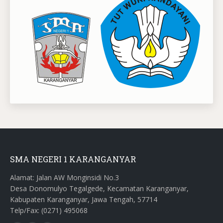
SMA NEGERI 1 KARANGANYAR
Alamat: Jalan AW Monginsidi No.3
Desa Donomulyo Tegalgede, Kecamatan Karanganyar,
Kabupaten Karanganyar, Jawa Tengah, 57714
Telp/Fax: (0271) 495068