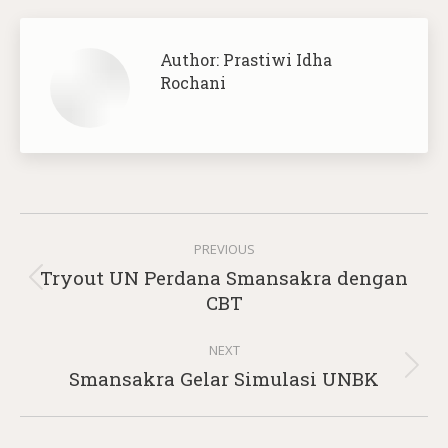
Author:
Prastiwi Idha
Rochani
Post
PREVIOUS
navigation
Tryout UN Perdana Smansakra dengan
Previous
CBT
post:
NEXT
Next
Smansakra Gelar Simulasi UNBK
post: