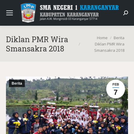
Sear
You are here:
Diklan PMR Wira
Home
Berita
Diklan PMR Wira
Smansakra 2018
Smansakra 2018
Berita
FEB
7