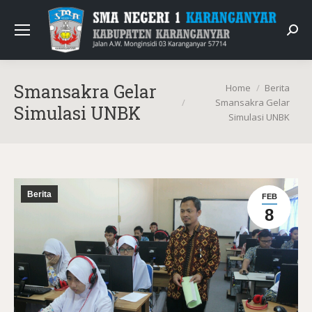
Sear
You are here:
Smansakra Gelar
Home
Berita
Smansakra Gelar
Simulasi UNBK
Simulasi UNBK
Berita
FEB
8