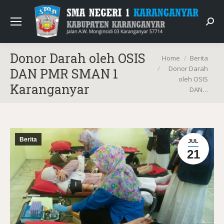
Sear
Donor Darah oleh OSIS
You are here:
Home
Berita
Donor Darah
DAN PMR SMAN 1
oleh OSIS
Karanganyar
DAN…
Berita
JUL
21