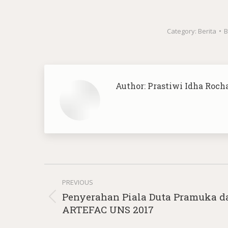
Category:
Berita
Author:
Prastiwi Idha Roch
Post
PREVIOUS
navigation
Penyerahan Piala Duta Pramuka d
Previous
ARTEFAC UNS 2017
post: