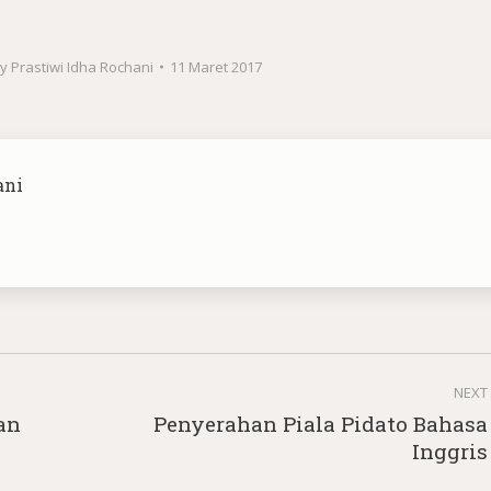
By
Prastiwi Idha Rochani
11 Maret 2017
ani
NEXT
an
Penyerahan Piala Pidato Bahasa
Next
Inggris
post: