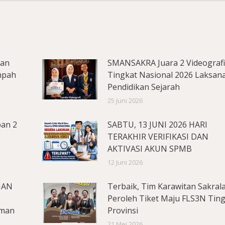
lan
SMANSAKRA Juara 2 Videograf
mpah
Tingkat Nasional 2026 Laksan
Pendidikan Sejarah
25 Juni 2026
pan 2
SABTU, 13 JUNI 2026 HARI
TERAKHIR VERIFIKASI DAN
AKTIVASI AKUN SPMB
12 Juni 2026
MAN
Terbaik, Tim Karawitan Sakral
Peroleh Tiket Maju FLS3N Tin
aman
Provinsi
21 Mei 2026