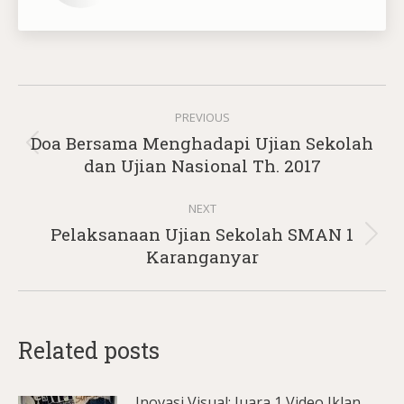
Post
PREVIOUS
navigation
Doa Bersama Menghadapi Ujian Sekolah
Previous
dan Ujian Nasional Th. 2017
post:
NEXT
Pelaksanaan Ujian Sekolah SMAN 1
Next
Karanganyar
post:
Related posts
Inovasi Visual: Juara 1 Video Iklan