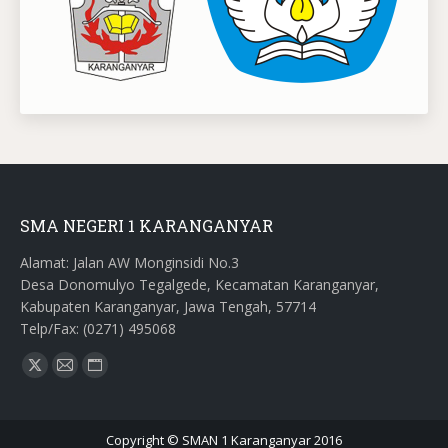
SMA NEGERI 1 KARANGANYAR
Alamat: Jalan AW Monginsidi No.3
Desa Donomulyo Tegalgede, Kecamatan Karanganyar,
Kabupaten Karanganyar, Jawa Tengah, 57714
Telp/Fax: (0271) 495068
Find us on:
X
Mail
Website
page
page
page
opens
opens
opens
Copyright © SMAN 1 Karanganyar 2016