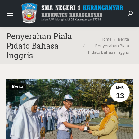
Sear
Penyerahan Piala
You are here:
Home
Berita
Pidato Bahasa
Penyerahan Piala
Pidato Bahasa Inggris
Inggris
Berita
MAR
13