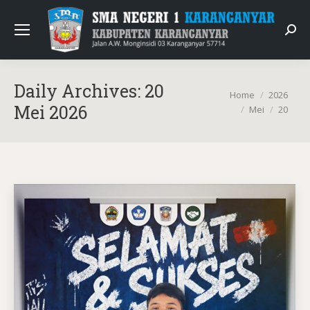
Sear
Daily Archives:
20
You are here:
Home
2026
Mei 2026
Mei
20