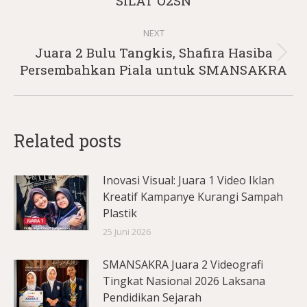
SILAT O2SN
post:
NEXT
Juara 2 Bulu Tangkis, Shafira Hasiba
Next
Persembahkan Piala untuk SMANSAKRA
post:
Related posts
Inovasi Visual: Juara 1 Video Iklan
Kreatif Kampanye Kurangi Sampah
Plastik
25 Juni 2026
SMANSAKRA Juara 2 Videografi
Tingkat Nasional 2026 Laksana
Pendidikan Sejarah