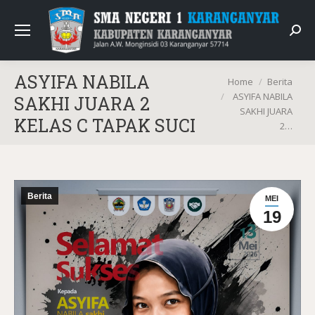
Sear
ASYIFA NABILA
You are here:
Home
Berita
ASYIFA NABILA
SAKHI JUARA 2
SAKHI JUARA
KELAS C TAPAK SUCI
2…
Berita
MEI
19