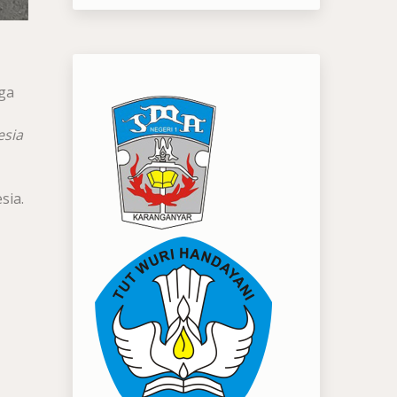
ga
esia
sia.