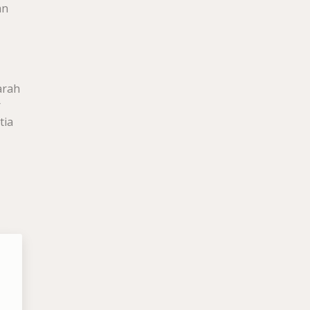
an
arah
r
tia