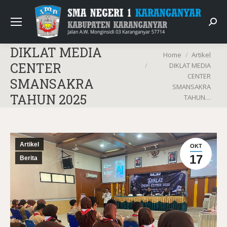
Sear
DIKLAT MEDIA
You are here:
Home
Artikel
CENTER
DIKLAT MEDIA
CENTER
SMANSAKRA
SMANSAKRA
TAHUN 2025
TAHUN…
Artikel
OKT
17
Berita