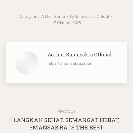
Categories:
Artikel
,
Berita
By
Smansakra Official
17 Oktober 2025
Author:
Smansakra Official
https://smansakra.sch.id
Post
PREVIOUS
navigation
LANGKAH SEHAT, SEMANGAT HEBAT,
Previous
SMANSAKRA IS THE BEST
post: