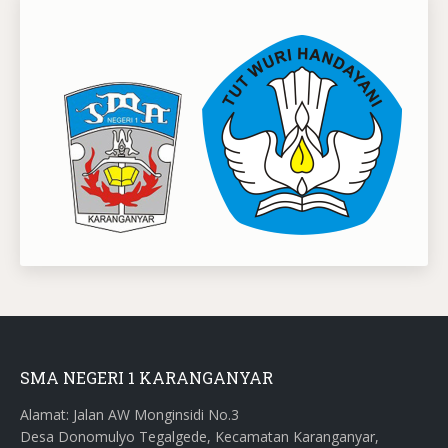
SMA NEGERI 1 KARANGANYAR
Alamat: Jalan AW Monginsidi No.3
Desa Donomulyo Tegalgede, Kecamatan Karanganyar,