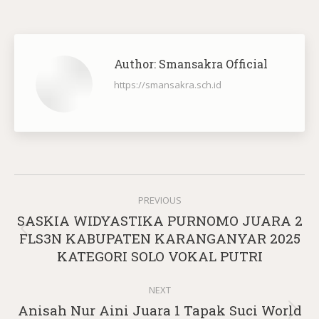
Author:
Smansakra Official
https://smansakra.sch.id
Post
PREVIOUS
navigation
SASKIA WIDYASTIKA PURNOMO JUARA 2
Previous
FLS3N KABUPATEN KARANGANYAR 2025
post:
KATEGORI SOLO VOKAL PUTRI
NEXT
Anisah Nur Aini Juara 1 Tapak Suci World
Next