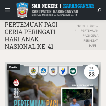
Sear
PERTEMUAN PAGI
You are here:
Home
Berita
CERIA PERINGATI
PERTEMUAN
PAGI CERIA
HARI ANAK
PERINGATI
NASIONAL KE-41
HARI…
Berita
JUL
23