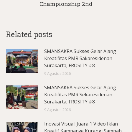
Championship 2nd
post:
Related posts
SMANSAKRA Sukses Gelar Ajang
Kreatifitas PMR Sakaresidenan
Surakarta, FROSITY #8
9 Agustus 2026
SMANSAKRA Sukses Gelar Ajang
Kreatifitas PMR Sekaresidenan
Surakarta, FROSITY #8
9 Agustus 2026
Inovasi Visual: Juara 1 Video Iklan
Kreatif Kampanye Kurangi Sampah