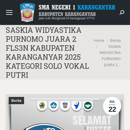
Sear
SASKIA WIDYASTIKA
PURNOMO JUARA 2
You are here:
Home
Berita
FLS3N KABUPATEN
SASKIA
WIDYASTIKA
KARANGANYAR 2025
PURNOMO
KATEGORI SOLO VOKAL
JUARA 2…
PUTRI
Berita
JUL
22