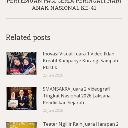
PERTEMUAN PAGI CERIA PERINGATI HARI
Next
ANAK NASIONAL KE-41
post:
Related posts
Inovasi Visual: Juara 1 Video Iklan
Kreatif Kampanye Kurangi Sampah
Plastik
25 Juni 2026
SMANSAKRA Juara 2 Videografi
Tingkat Nasional 2026 Laksana
Pendidikan Sejarah
25 Juni 2026
Teater Nglilir Raih Juara Harapan 2