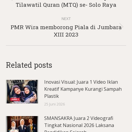
Previous
Tilawatil Quran (MTQ) se- Solo Raya
post:
NEXT
PMR Wira memborong Piala di Jumbara
Next
XIII 2023
post:
Related posts
Inovasi Visual: Juara 1 Video Iklan
Kreatif Kampanye Kurangi Sampah
Plastik
25 Juni 2026
SMANSAKRA Juara 2 Videografi
Tingkat Nasional 2026 Laksana