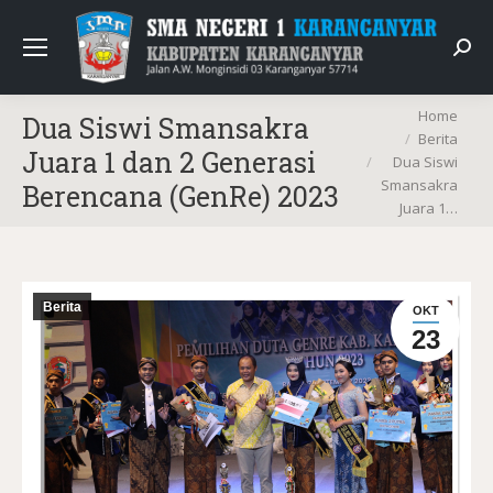
Sear
You are here:
Home
Dua Siswi Smansakra
Berita
Juara 1 dan 2 Generasi
Dua Siswi
Smansakra
Berencana (GenRe) 2023
Juara 1…
Berita
OKT
23