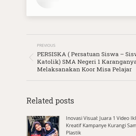
Post
PREVIOUS
navigation
PERSISKA ( Persatuan Siswa – Sis
Previous
Katolik) SMA Negeri 1 Karangany
post:
Melaksanakan Koor Misa Pelajar
Related posts
Inovasi Visual: Juara 1 Video Ik
Kreatif Kampanye Kurangi Sa
Plastik