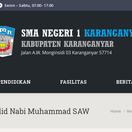
Senin – Sabtu, 07.00– 17.00
PENDIDIKAN
FASILITAS
BERIT
ulid Nabi Muhammad SAW
You are her
Home
Be