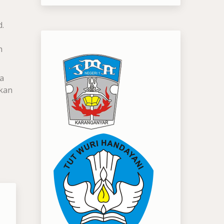
d.
n
a
ikan