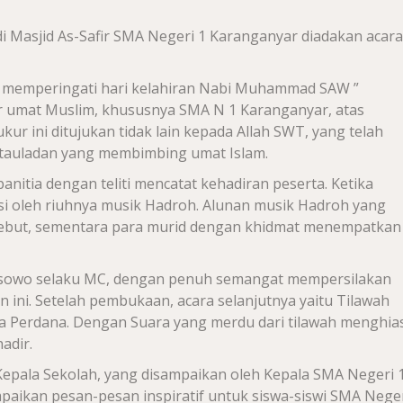
i Masjid As-Safir SMA Negeri 1 Karanganyar diadakan acara
m memperingati hari kelahiran Nabi Muhammad SAW ”
kur umat Muslim, khususnya SMA N 1 Karanganyar, atas
r ini ditujukan tidak lain kepada Allah SWT, yang telah
tauladan yang membimbing umat Islam.
anitia dengan teliti mencatat kehadiran peserta. Ketika
asi oleh riuhnya musik Hadroh. Alunan musik Hadroh yang
rsebut, sementara para murid dengan khidmat menempatkan
sowo selaku MC, dengan penuh semangat mempersilakan
ini. Setelah pembukaan, acara selanjutnya yaitu Tilawah
a Perdana. Dengan Suara yang merdu dari tilawah menghias
adir.
epala Sekolah, yang disampaikan oleh Kepala SMA Negeri 
paikan pesan-pesan inspiratif untuk siswa-siswi SMA Neger