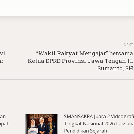
NEXT
wi
“Wakil Rakyat Mengajar” bersama
Next
ar
Ketua DPRD Provinsi Jawa Tengah H.
post:
Sumanto, SH
lan
SMANSAKRA Juara 2 Videograf
mpah
Tingkat Nasional 2026 Laksan
Pendidikan Sejarah