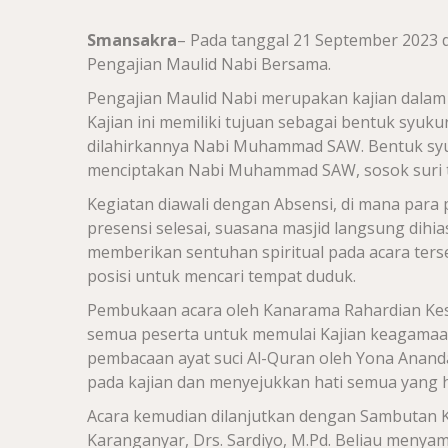
Smansakra
– Pada tanggal 21 September 2023 d
Pengajian Maulid Nabi Bersama.
Pengajian Maulid Nabi merupakan kajian dala
Kajian ini memiliki tujuan sebagai bentuk syu
dilahirkannya Nabi Muhammad SAW. Bentuk syuku
menciptakan Nabi Muhammad SAW, sosok suri 
Kegiatan diawali dengan Absensi, di mana para p
presensi selesai, suasana masjid langsung dihi
memberikan sentuhan spiritual pada acara te
posisi untuk mencari tempat duduk.
Pembukaan acara oleh Kanarama Rahardian Ke
semua peserta untuk memulai Kajian keagamaan 
pembacaan ayat suci Al-Quran oleh Yona Anand
pada kajian dan menyejukkan hati semua yang h
Acara kemudian dilanjutkan dengan Sambutan K
Karanganyar, Drs. Sardiyo, M.Pd. Beliau menyam