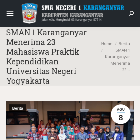
Sear
SMAN 1 Karanganyar
Menerima 23
You are here:
Home
Berita
Mahasiswa Praktik
SMAN 1
Karanganyar
Kependidikan
Menerima
Universitas Negeri
23…
Yogyakarta
Berita
AGU
8