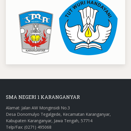
SMA NEGERI 1 KARANGANYAR
Alamat: Jalan AW Monginsidi No.3
Desa Donomulyo Tegalgede, Kecamatan Karanganyar,
Kabupaten Karanganyar, Jawa Tengah, 57714
Telp/Fax: (0271) 495068