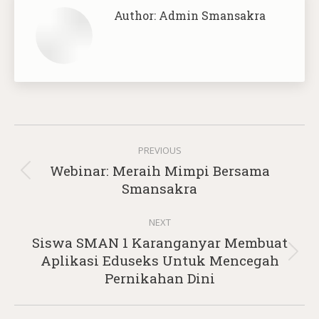
Author:
Admin Smansakra
Post
PREVIOUS
navigation
Webinar: Meraih Mimpi Bersama
Previous
Smansakra
post:
NEXT
Siswa SMAN 1 Karanganyar Membuat
Next
Aplikasi Eduseks Untuk Mencegah
post:
Pernikahan Dini