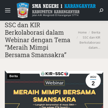
Sear
SSC dan KIR
Berkolaborasi dalam
You are here:
Home
Berita
SSC dan KIR
Webinar dengan Tema
Berkolaborasi
“Meraih Mimpi
dalam…
Bersama Smansakra”
Berita
AGU
2