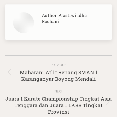
Author:
Prastiwi Idha
Rochani
Post
PREVIOUS
navigation
Maharani Atlit Renang SMAN 1
Previous
Karanganyar Boyong Mendali
post:
NEXT
Juara 1 Karate Championship Tingkat Asia
Next
Tenggara dan Juara 1 LKBB Tingkat
post:
Provinsi