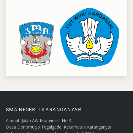
SMA NEGERI 1 KARANGANYAR
Alamat: Jalan AW Monginsidi No.3
Desa Donomulyo Tegalgede, Kecamatan Karanganyar,