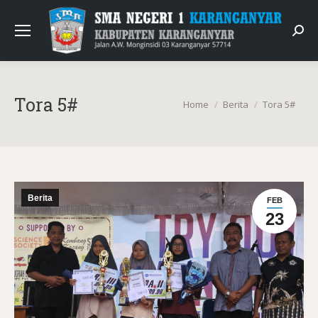
Sear
Tora 5#
You are here:
Home
Berita
Tora 5#
Berita
FEB
23