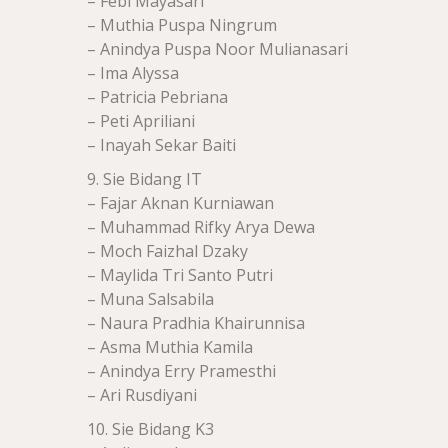
– Febi Mayasari
– Muthia Puspa Ningrum
– Anindya Puspa Noor Mulianasari
– Ima Alyssa
– Patricia Pebriana
– Peti Apriliani
– Inayah Sekar Baiti
9. Sie Bidang IT
– Fajar Aknan Kurniawan
– Muhammad Rifky Arya Dewa
– Moch Faizhal Dzaky
– Maylida Tri Santo Putri
– Muna Salsabila
– Naura Pradhia Khairunnisa
– Asma Muthia Kamila
– Anindya Erry Pramesthi
– Ari Rusdiyani
10. Sie Bidang K3