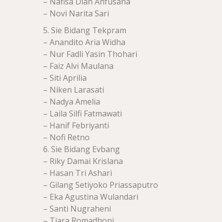
– Nafisa Dian Anfusana
– Novi Narita Sari
5. Sie Bidang Tekpram
– Anandito Aria Widha
– Nur Fadli Yasin Thohari
– Faiz Alvi Maulana
– Siti Aprilia
– Niken Larasati
– Nadya Amelia
– Laila Silfi Fatmawati
– Hanif Febriyanti
– Nofi Retno
6. Sie Bidang Evbang
– Riky Damai Krislana
– Hasan Tri Ashari
– Gilang Setiyoko Priassaputro
– Eka Agustina Wulandari
– Santi Nugraheni
– Tiara Romadhoni