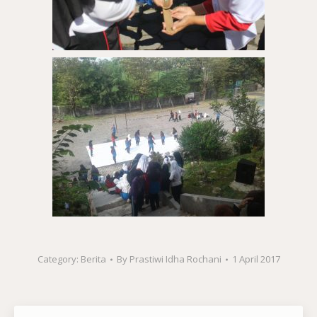
Category:
Berita
By
Prastiwi Idha Rochani
1 April 2017