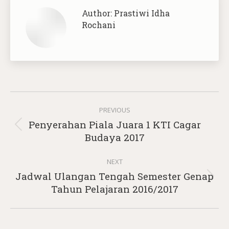
Author:
Prastiwi Idha
Rochani
Post
PREVIOUS
navigation
Penyerahan Piala Juara 1 KTI Cagar
Previous
Budaya 2017
post:
NEXT
Jadwal Ulangan Tengah Semester Genap
Next
Tahun Pelajaran 2016/2017
post: