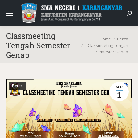
Sear
Classmeeting
You are here:
Home
Berita
Tengah Semester
Classmeeting Tengah
Semester Genap
Genap
Berita
APR
1