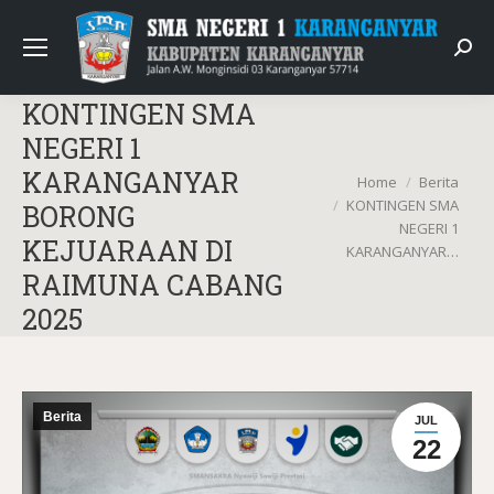
Sear
KONTINGEN SMA
NEGERI 1
KARANGANYAR
You are here:
Home
Berita
KONTINGEN SMA
BORONG
NEGERI 1
KEJUARAAN DI
KARANGANYAR…
RAIMUNA CABANG
2025
Berita
JUL
22