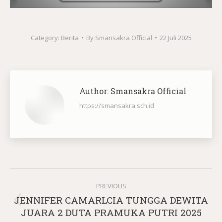
Category:
Berita
By
Smansakra Official
22 Juli 2025
Author:
Smansakra Official
https://smansakra.sch.id
Post
PREVIOUS
navigation
JENNIFER CAMARLCIA TUNGGA DEWITA
Previous
JUARA 2 DUTA PRAMUKA PUTRI 2025
post: