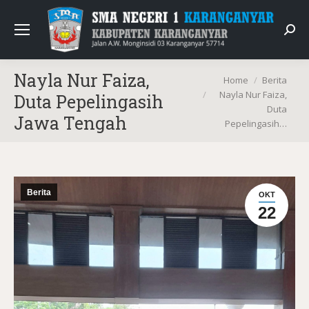
Sear
Nayla Nur Faiza,
You are here:
Home
Berita
Nayla Nur Faiza,
Duta Pepelingasih
Duta
Jawa Tengah
Pepelingasih…
Berita
OKT
22