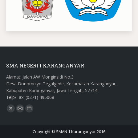
SMA NEGERI 1 KARANGANYAR
Alamat: Jalan AW Monginsidi No.3
Desa Donomulyo Tegalgede, Kecamatan Karanganyar,
Kabupaten Karanganyar, Jawa Tengah, 57714
Telp/Fax: (0271) 495068
Find us on:
X
Mail
Website
page
page
page
opens
opens
opens
Copyright © SMAN 1 Karanganyar 2016
in
in
in