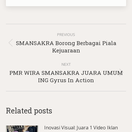
Post
PREVIOUS
navigation
SMANSAKRA Borong Berbagai Piala
Previous
Kejuaraan
post:
NEXT
PMR WIRA SMANSAKRA JUARA UMUM
Next
ING Gyrus In Action
post:
Related posts
Inovasi Visual: Juara 1 Video Iklan