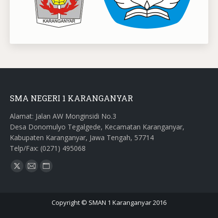
SMA NEGERI 1 KARANGANYAR
Alamat: Jalan AW Monginsidi No.3
Desa Donomulyo Tegalgede, Kecamatan Karanganyar,
Kabupaten Karanganyar, Jawa Tengah, 57714
Telp/Fax: (0271) 495068
Find us on:
X
Mail
Website
page
page
page
opens
opens
opens
Copyright © SMAN 1 Karanganyar 2016
in
in
in