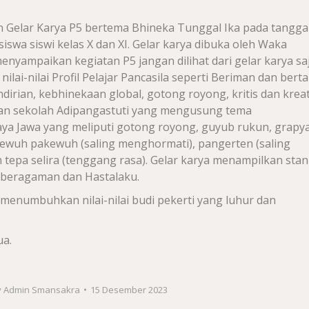
Gelar Karya P5 bertema Bhineka Tunggal Ika pada tangga
siswa siswi kelas X dan XI. Gelar karya dibuka oleh Waka
enyampaikan kegiatan P5 jangan dilihat dari gelar karya sa
ilai-nilai Profil Pelajar Pancasila seperti Beriman dan bert
rian, kebhinekaan global, gotong royong, kritis dan kreati
ngan sekolah Adipangastuti yang mengusung tema
aya
Jawa yang meliputi gotong royong, guyub rukun, grapy
 ewuh pakewuh (saling menghormati), pangerten (saling
 tepa selira (tenggang rasa). Gelar karya menampilkan stan
keberagaman dan Hastalaku.
menumbuhkan nilai-nilai budi pekerti yang luhur dan
a.
y
Admin Smansakra
15 Desember 2023