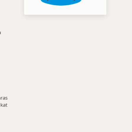
i
a
aras
gkat