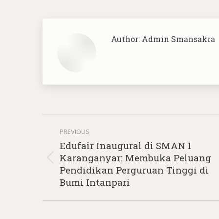
Author:
Admin Smansakra
Post
PREVIOUS
navigation
Edufair Inaugural di SMAN 1
Karanganyar: Membuka Peluang
Previous
Pendidikan Perguruan Tinggi di
post:
Bumi Intanpari