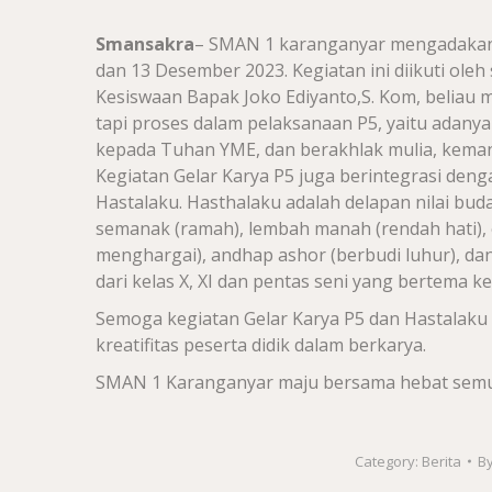
Smansakra
– SMAN 1 karanganyar mengadakan 
dan 13 Desember 2023. Kegiatan ini diikuti oleh 
Kesiswaan Bapak Joko Ediyanto,S. Kom, beliau m
tapi proses dalam pelaksanaan P5, yaitu adanya n
kepada Tuhan YME, dan berakhlak mulia, kemandi
Kegiatan Gelar Karya P5 juga berintegrasi de
Hastalaku. Hasthalaku adalah delapan nilai bud
semanak (ramah), lembah manah (rendah hati),
menghargai), andhap ashor (berbudi luhur), dan
dari kelas X, XI dan pentas seni yang bertema 
Semoga kegiatan Gelar Karya P5 dan Hastalaku 
kreatifitas peserta didik dalam berkarya.
SMAN 1 Karanganyar maju bersama hebat semu
Category:
Berita
B