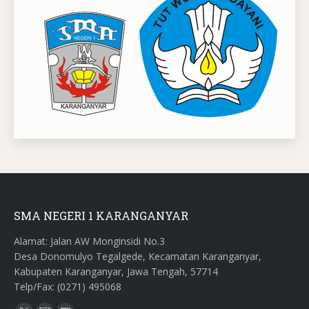
SMA NEGERI 1 KARANGANYAR
Alamat: Jalan AW Monginsidi No.3
Desa Donomulyo Tegalgede, Kecamatan Karanganyar,
Kabupaten Karanganyar, Jawa Tengah, 57714
Telp/Fax: (0271) 495068
Find us on: