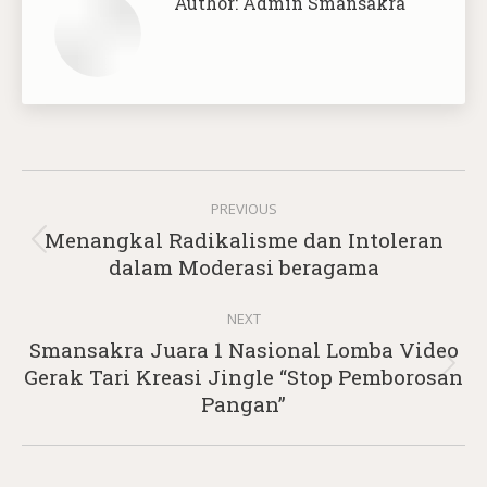
Author:
Admin Smansakra
Post
PREVIOUS
navigation
Menangkal Radikalisme dan Intoleran
Previous
dalam Moderasi beragama
post:
NEXT
Smansakra Juara 1 Nasional Lomba Video
Next
Gerak Tari Kreasi Jingle “Stop Pemborosan
post:
Pangan”