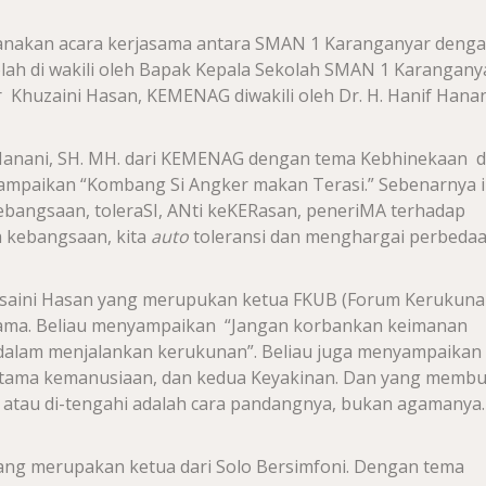
sanakan acara kerjasama antara SMAN 1 Karanganyar deng
lah di wakili oleh Bapak Kepala Sekolah SMAN 1 Karangany
 Ir Khuzaini Hasan, KEMENAG diwakili oleh Dr. H. Hanif Hanan
 Hanani, SH. MH. dari KEMENAG dengan tema Kebhinekaan 
ampaikan “Kombang Si Angker makan Terasi.” Sebenarnya i
kebangsaan, toleraSI, ANti keKERasan, peneriMA terhadap
wa kebangsaan, kita
auto
toleransi dan menghargai perbeda
husaini Hasan yang merupukan ketua FKUB (Forum Kerukun
ama. Beliau menyampaikan “Jangan korbankan keimanan
 dalam menjalankan kerukunan”.
Beliau juga menyampaikan
ertama kemanusiaan, dan kedua Keyakinan. Dan yang membu
i atau di-tengahi adalah cara pandangnya, bukan agamanya.
yang merupakan ketua dari Solo Bersimfoni. Dengan tema