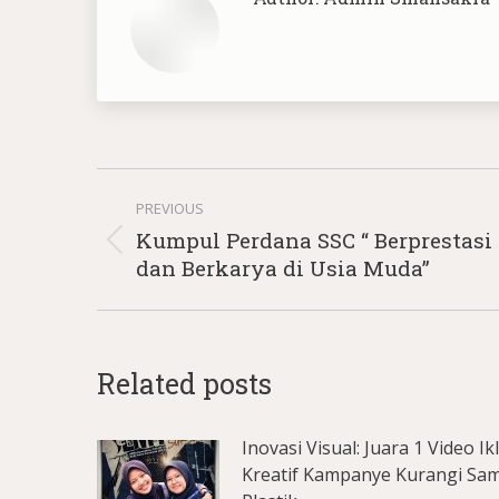
Post
PREVIOUS
navigation
Kumpul Perdana SSC “ Berprestasi
Previous
dan Berkarya di Usia Muda”
post:
Related posts
Inovasi Visual: Juara 1 Video Ik
Kreatif Kampanye Kurangi Sa