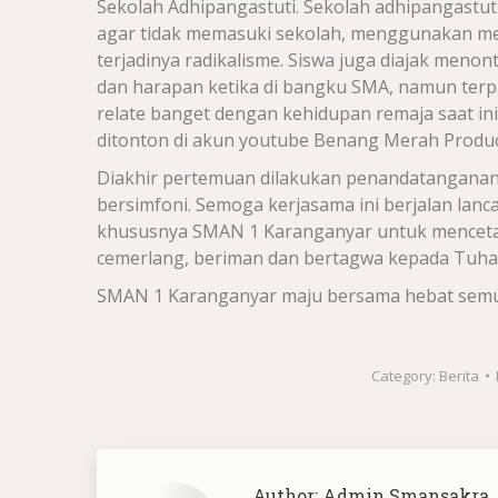
Sekolah Adhipangastuti.
Sekolah adhipangastut
agar tidak memasuki sekolah, menggunakan me
terjadinya radikalisme.
S
iswa juga diajak
me
nont
dan
harapan ketika di
bangku
SMA, namun terpa
relate banget dengan kehidupan remaja saat ini. 
ditonton di akun youtube Benang Merah Produc
​Diakhir pertemuan dilakukan
penandatanganan
bersimfoni. Semoga kerjasama ini berjalan lan
khususnya SMAN 1 Karanganyar untuk menceta
cemerlang, beriman dan bertagwa kepada Tuha
SMAN 1 Karanganyar maju bersama hebat semu
Category:
Berita
Author:
Admin Smansakra