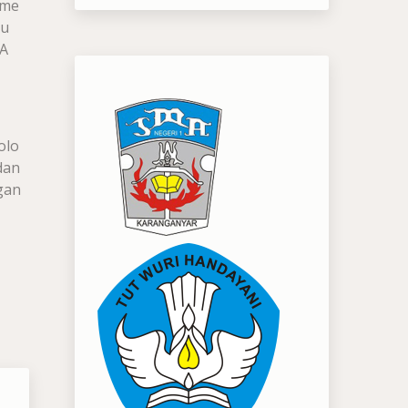
sme
cu
MA
olo
dan
gan