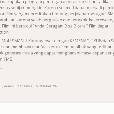
i merupakan program pencegahan intoleransi dan radikali
dsos sebijak mungkin. Karena sosmed dapat menjadi pemi
on film
yang menceritakan
tentang perjalanan seragam S
tahkan karena salah pergaulan dan berakhir kekecewaan,
Film ini berjudul “Andai Seragam Bisa Bicara.” Film dapat
tion.
 MoU SMAN 1 Karanganyar dengan KEMENAG, FKUB dan S
car dan membawa manfaat untuk semua pihak yang terlibat 
k generasi muda yang dapat menghadapi masa depan den
n YME.
a.
By
Admin Smansakra
5 Oktober 2023