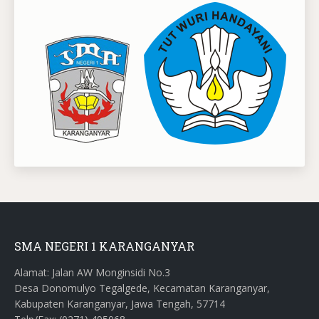
SMA NEGERI 1 KARANGANYAR
Alamat: Jalan AW Monginsidi No.3
Desa Donomulyo Tegalgede, Kecamatan Karanganyar,
Kabupaten Karanganyar, Jawa Tengah, 57714