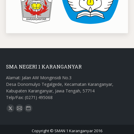
SMA NEGERI 1 KARANGANYAR
Alamat: Jalan AW Monginsidi No.3
Desa Donomulyo Tegalgede, Kecamatan Karanganyar,
Kabupaten Karanganyar, Jawa Tengah, 57714
Telp/Fax: (0271) 495068
Find us on:
X
Mail
Website
page
page
page
opens
opens
opens
Copyright © SMAN 1 Karanganyar 2016