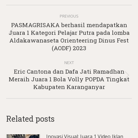
Post
PREVIOUS
navigation
PASMAGRISAKA berhasil mendapatkan
Juara 1 Kategori Pelajar Putra pada lomba
Previous
Aldakawanaseta Orienteering Dinus Fest
post:
(AODF) 2023
NEXT
Eric Cantona dan Dafa Jati Ramadhan
Next
Meraih Juara 1 Bola Volly POPDA Tingkat
post:
Kabupaten Karanganyar
Related posts
Inovasi Visual: Juara 1 Video Iklan