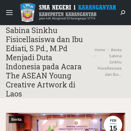
Sear
Sabina Sinkhu
Fisicellasiswa dan Ibu
Ediati, S.Pd., M.Pd
You are here:
Home
Berita
Menjadi Duta
Sabina
Sinkhu
Indonesia pada Acara
Fisicellasiswa
The ASEAN Young
dan Ibu…
Creative Artwork di
Laos
Berita
FEB
15