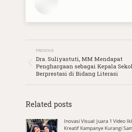
Post
PREVIOUS
navigation
Dra. Suliyastuti, MM Mendapat
Previous
Penghargaan sebagai Kepala Seko
post:
Berprestasi di Bidang Literasi
Related posts
Inovasi Visual: Juara 1 Video Ik
Kreatif Kampanye Kurangi Sa