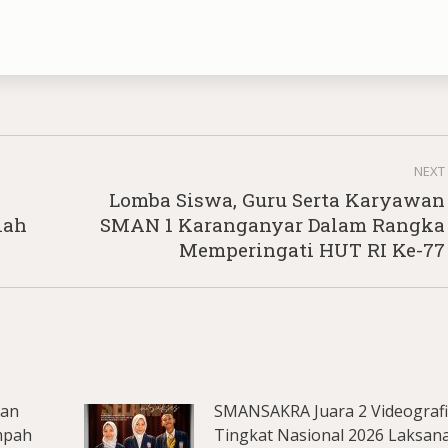
NEXT
Lomba Siswa, Guru Serta Karyawan
Next
lah
SMAN 1 Karanganyar Dalam Rangka
post:
Memperingati HUT RI Ke-77
lan
SMANSAKRA Juara 2 Videograf
mpah
Tingkat Nasional 2026 Laksan