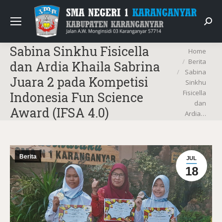
Sear
Sabina Sinkhu Fisicella
You are here:
Home
Berita
dan Ardia Khaila Sabrina
Sabina
Juara 2 pada Kompetisi
Sinkhu
Fisicella
Indonesia Fun Science
dan
Award (IFSA 4.0)
Ardia…
Berita
JUL
18