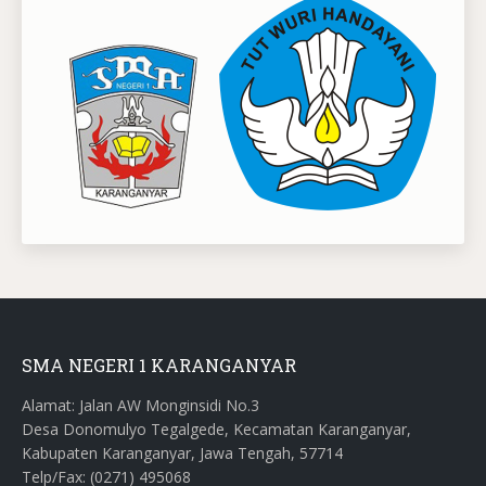
SMA NEGERI 1 KARANGANYAR
Alamat: Jalan AW Monginsidi No.3
Desa Donomulyo Tegalgede, Kecamatan Karanganyar,
Kabupaten Karanganyar, Jawa Tengah, 57714
Telp/Fax: (0271) 495068