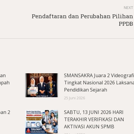
NEXT
Pendaftaran dan Perubahan Pilihan
Next
PPDB
post:
lan
SMANSAKRA Juara 2 Videograf
mpah
Tingkat Nasional 2026 Laksan
Pendidikan Sejarah
25 Juni 2026
pan 2
SABTU, 13 JUNI 2026 HARI
TERAKHIR VERIFIKASI DAN
AKTIVASI AKUN SPMB