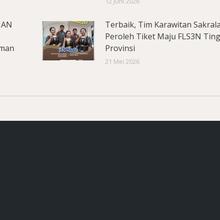
12 Juni 2026
MAN
Terbaik, Tim Karawitan Sakral
Peroleh Tiket Maju FLS3N Tin
aman
Provinsi
21 Mei 2026