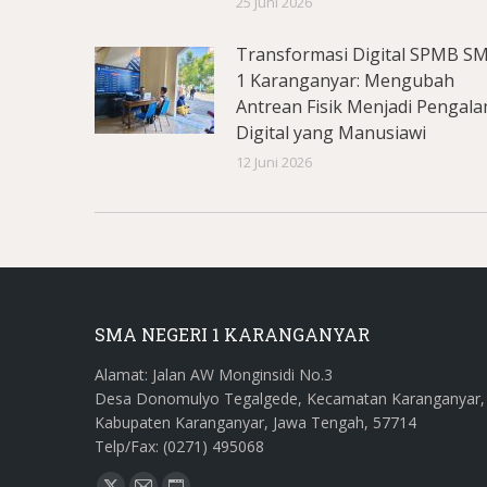
25 Juni 2026
Transformasi Digital SPMB S
1 Karanganyar: Mengubah
Antrean Fisik Menjadi Pengal
Digital yang Manusiawi
12 Juni 2026
SMA NEGERI 1 KARANGANYAR
Alamat: Jalan AW Monginsidi No.3
Desa Donomulyo Tegalgede, Kecamatan Karanganyar,
Kabupaten Karanganyar, Jawa Tengah, 57714
Telp/Fax: (0271) 495068
Find us on: