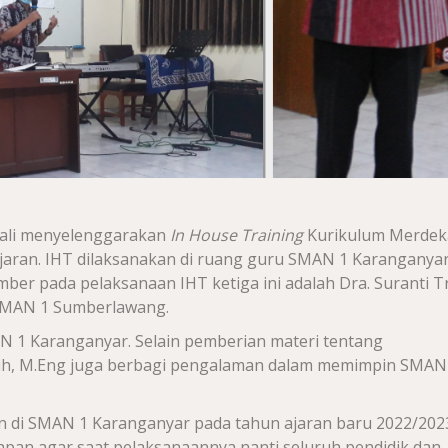
bali menyelenggarakan
In House Training
Kurikulum Merdek
aran. IHT dilaksanakan di ruang guru SMAN 1 Karanganya
ber pada pelaksanaan IHT ketiga ini adalah Dra. Suranti Tr
 SMAN 1 Sumberlawang.
AN 1 Karanganyar. Selain pemberian materi tentang
tsih, M.Eng juga berbagi pengalaman dalam memimpin SMAN
 di SMAN 1 Karanganyar pada tahun ajaran baru 2022/202
pan agar saat pelaksanaannya nanti seluruh pendidik dan