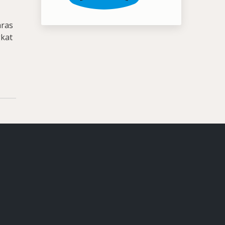
aras
gkat