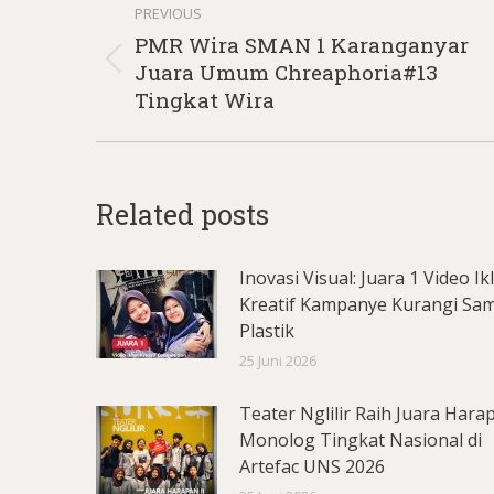
PREVIOUS
navigation
PMR Wira SMAN 1 Karanganyar
Previous
Juara Umum Chreaphoria#13
post:
Tingkat Wira
Related posts
Inovasi Visual: Juara 1 Video Ik
Kreatif Kampanye Kurangi Sa
Plastik
25 Juni 2026
Teater Nglilir Raih Juara Hara
Monolog Tingkat Nasional di
Artefac UNS 2026