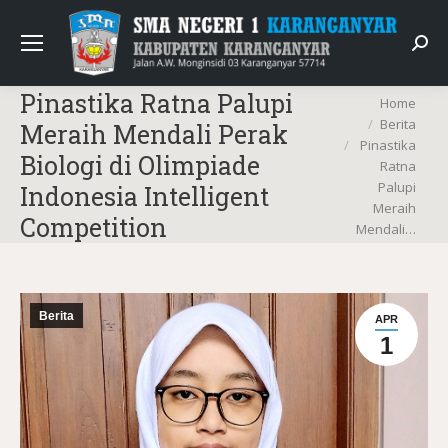
Sear
Pinastika Ratna Palupi
You are here:
Home
Berita
Meraih Mendali Perak
Pinastika
Biologi di Olimpiade
Ratna
Palupi
Indonesia Intelligent
Meraih
Competition
Mendali…
Berita
APR
1