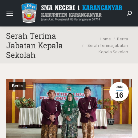
Sear
Serah Terima
You are here:
Home
Berita
Jabatan Kepala
Serah Terima Jabatan
Kepala Sekolah
Sekolah
Berita
JAN
16