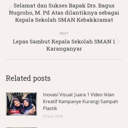
navigation
Selamat dan Sukses Bapak Drs. Bagus
Previous
Nugroho, M. Pd Atas dilantiknya sebagai
post:
Kepala Sekolah SMAN Kebakkramat
NEXT
Lepas Sambut Kepala Sekolah SMAN 1
Next
Karanganyar
post:
Related posts
Inovasi Visual: Juara 1 Video Iklan
Kreatif Kampanye Kurangi Sampah
Plastik
25 Juni 2026