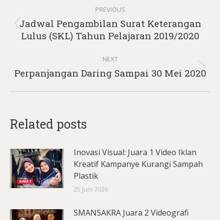
Post
PREVIOUS
navigation
Jadwal Pengambilan Surat Keterangan
Previous
Lulus (SKL) Tahun Pelajaran 2019/2020
post:
NEXT
Next
Perpanjangan Daring Sampai 30 Mei 2020
post:
Related posts
Inovasi Visual: Juara 1 Video Iklan
Kreatif Kampanye Kurangi Sampah
Plastik
25 Juni 2026
SMANSAKRA Juara 2 Videografi