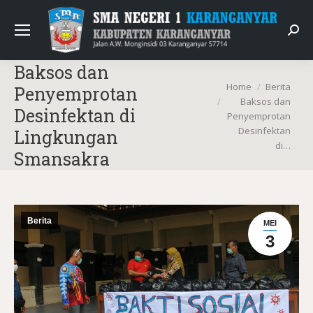
Sear
Baksos dan
You are here:
Home
Berita
Penyemprotan
Baksos dan
Desinfektan di
Penyemprotan
Desinfektan
Lingkungan
di…
Smansakra
Berita
MEI
3