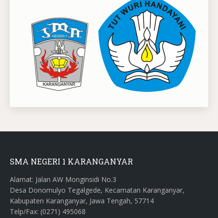
SMA NEGERI 1 KARANGANYAR
Alamat: Jalan AW Monginsidi No.3
Desa Donomulyo Tegalgede, Kecamatan Karanganyar,
Kabupaten Karanganyar, Jawa Tengah, 57714
Telp/Fax: (0271) 495068