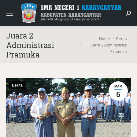
Sear
Juara 2
You are here:
Home
Berita
Administrasi
Juara 2 Administrasi
Pramuka
Pramuka
Berita
MAR
5