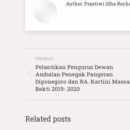
Author:
Prastiwi Idha Roch
Post
PREVIOUS
navigation
Pelantikan Pengurus Dewan
Ambalan Penegak Pangeran
Previous
Diponegoro dan RA. Kartini Massa
post:
Bakti 2019- 2020
Related posts