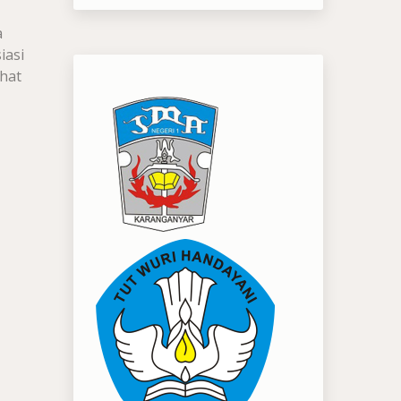
a
iasi
ihat