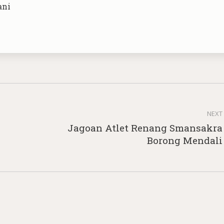
ani
NEXT
Jagoan Atlet Renang Smansakra
Next
Borong Mendali
post: