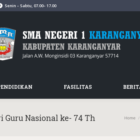
Senin – Sabtu, 07.00– 17.00
PENDIDIKAN
FASILITAS
BERIT
 Guru Nasional ke- 74 Th
You are 
Home