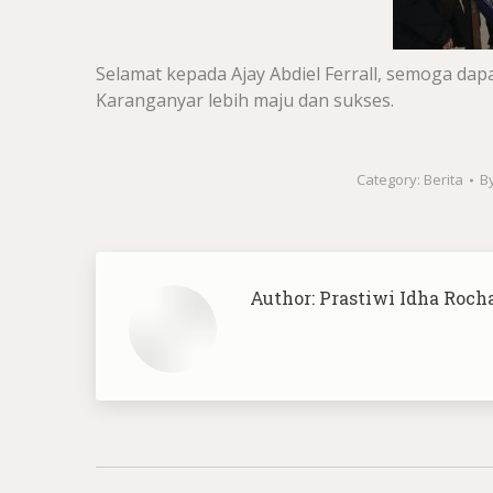
Selamat kepada Ajay Abdiel Ferrall, semoga d
Karanganyar lebih maju dan sukses.
Category:
Berita
B
Author:
Prastiwi Idha Roch
Post