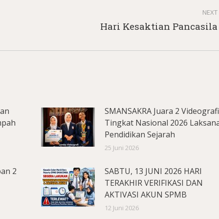
NEXT
Next
Hari Kesaktian Pancasila
post:
lan
SMANSAKRA Juara 2 Videograf
mpah
Tingkat Nasional 2026 Laksan
Pendidikan Sejarah
25 Juni 2026
pan 2
SABTU, 13 JUNI 2026 HARI
TERAKHIR VERIFIKASI DAN
AKTIVASI AKUN SPMB
12 Juni 2026