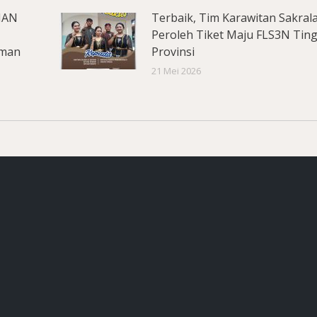
MAN
Terbaik, Tim Karawitan Sakral
Peroleh Tiket Maju FLS3N Tin
aman
Provinsi
21 Mei 2026