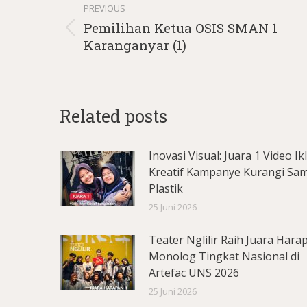
PREVIOUS
navigation
Pemilihan Ketua OSIS SMAN 1
Previous
Karanganyar (1)
post:
Related posts
Inovasi Visual: Juara 1 Video Ik
Kreatif Kampanye Kurangi Sa
Plastik
25 Juni 2026
Teater Nglilir Raih Juara Hara
Monolog Tingkat Nasional di
Artefac UNS 2026
25 Juni 2026