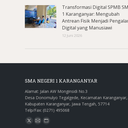
Transformasi Digital SPMB S
1 Karanganyar: Mengubah
Antrean Fisik Menjadi Pengal
Digital yang Manusiawi
12 Juni 2026
SMA NEGERI 1 KARANGANYAR
Alamat: Jalan AW Monginsidi No.3
Desa Donomulyo Tegalgede, Kecamatan Karanganyar,
Kabupaten Karanganyar, Jawa Tengah, 57714
Telp/Fax: (0271) 495068
Find us on:
X
Mail
Website