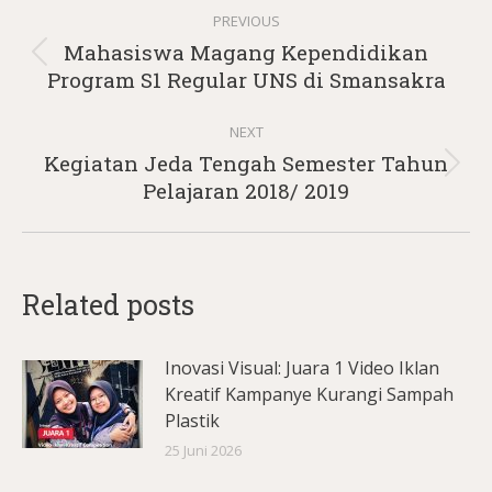
Post
PREVIOUS
navigation
Mahasiswa Magang Kependidikan
Previous
Program S1 Regular UNS di Smansakra
post:
NEXT
Kegiatan Jeda Tengah Semester Tahun
Next
Pelajaran 2018/ 2019
post:
Related posts
Inovasi Visual: Juara 1 Video Iklan
Kreatif Kampanye Kurangi Sampah
Plastik
25 Juni 2026