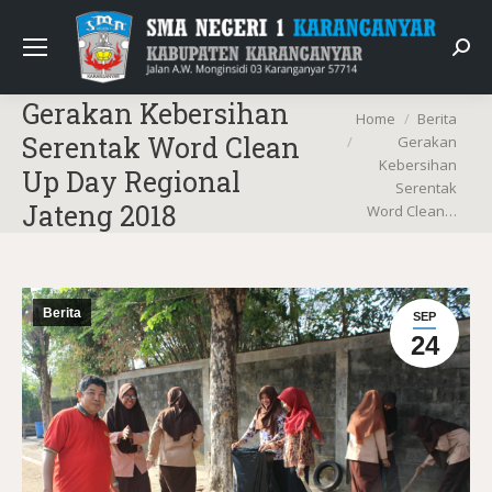
Sear
Gerakan Kebersihan
You are here:
Home
Berita
Serentak Word Clean
Gerakan
Kebersihan
Up Day Regional
Serentak
Jateng 2018
Word Clean…
Berita
SEP
24