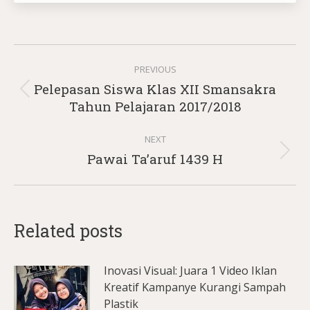
Post
PREVIOUS
navigation
Pelepasan Siswa Klas XII Smansakra
Previous
Tahun Pelajaran 2017/2018
post:
NEXT
Next
Pawai Ta’aruf 1439 H
post:
Related posts
Inovasi Visual: Juara 1 Video Iklan
Kreatif Kampanye Kurangi Sampah
Plastik