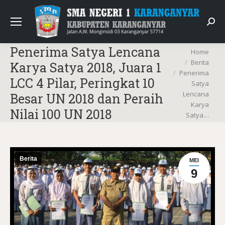
Sear
Penerima Satya Lencana
You are here:
Home
Berita
Karya Satya 2018, Juara 1
Penerima
LCC 4 Pilar, Peringkat 10
Satya
Lencana
Besar UN 2018 dan Peraih
Karya
Nilai 100 UN 2018
Satya…
Berita
MEI
9